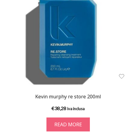
Kevin murphy re store 200ml
€
38,28
iva inclusa
READ MORE