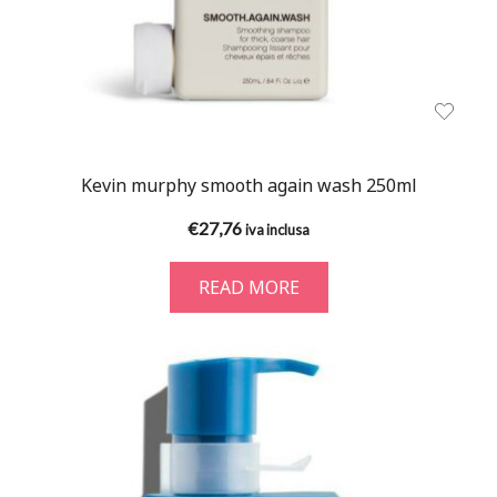
Kevin murphy smooth again wash 250ml
€
27,76
iva inclusa
READ MORE