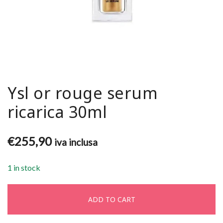
Ysl or rouge serum
ricarica 30ml
€
255,90
iva inclusa
1 in stock
ADD TO CART