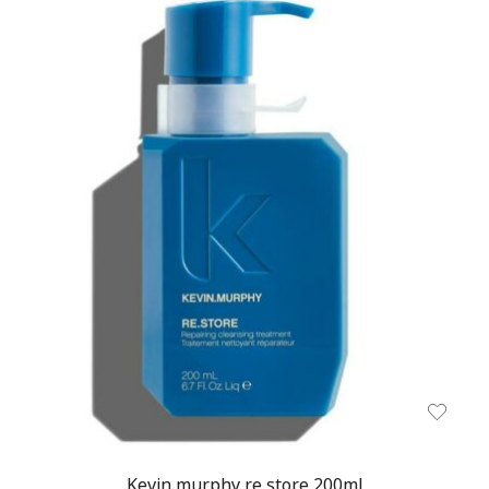
Kevin murphy re store 200ml