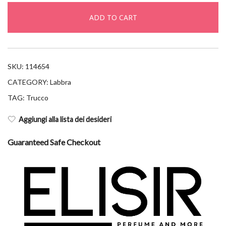
couture
ADD TO CART
the
slim
nº1966
quantity
SKU:
114654
CATEGORY:
Labbra
TAG:
Trucco
Aggiungi alla lista dei desideri
Guaranteed Safe Checkout