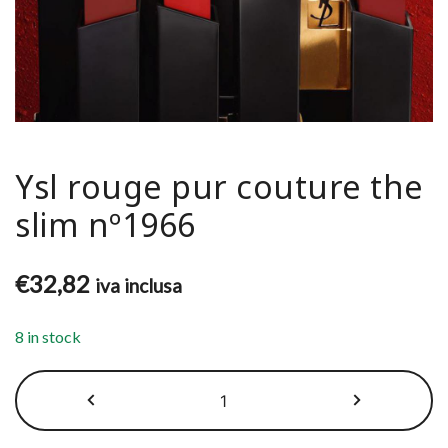
Ysl rouge pur couture the
slim nº1966
€
32,82
iva inclusa
8 in stock
Ysl
rouge
pur