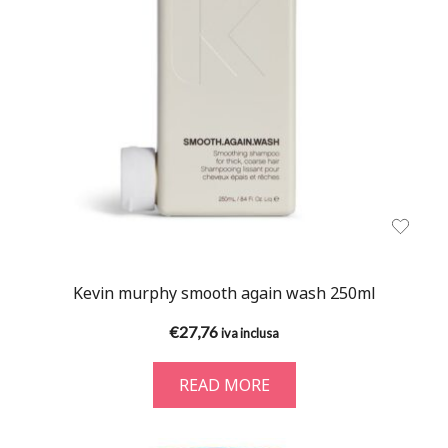
Kevin murphy smooth again wash 250ml
€
27,76
iva inclusa
READ MORE