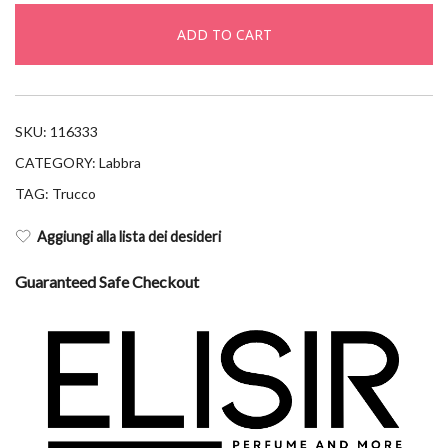
drama
ADD TO CART
ink
138
quantity
SKU:
116333
CATEGORY:
Labbra
TAG:
Trucco
Aggiungi alla lista dei desideri
Guaranteed Safe Checkout