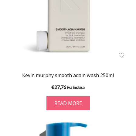
Kevin murphy smooth again wash 250ml
€
27,76
iva inclusa
READ MORE