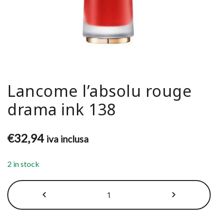
Lancome l’absolu rouge
drama ink 138
€
32,94
iva inclusa
2 in stock
Lancome
l'absolu
rouge