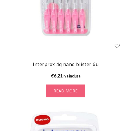
Interprox 4g nano blister 6u
€
6,21
iva inclusa
READ MORE