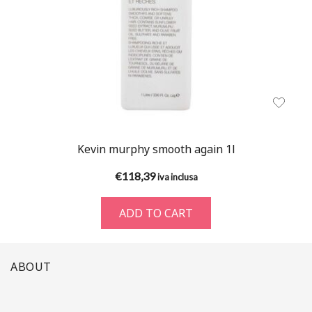
Kevin murphy smooth again 1l
€
118,39
iva inclusa
ADD TO CART
ABOUT