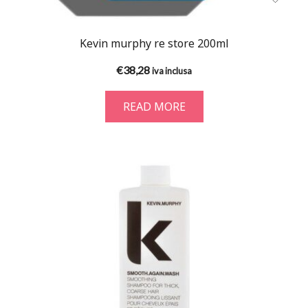
Kevin murphy re store 200ml
€
38,28
iva inclusa
READ MORE