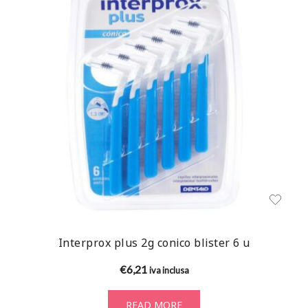
Interprox plus 2g conico blister 6 u
€
6,21
iva inclusa
READ MORE