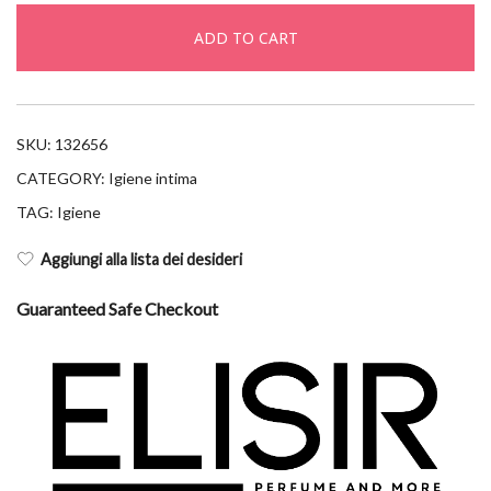
intime
ADD TO CART
anti-
batterico
2x250
quantity
SKU:
132656
CATEGORY:
Igiene intima
TAG:
Igiene
Aggiungi alla lista dei desideri
Guaranteed Safe Checkout