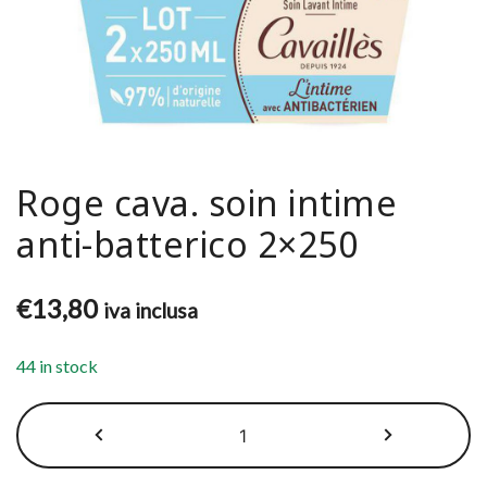
Roge cava. soin intime
anti-batterico 2×250
€
13,80
iva inclusa
44 in stock
Roge
cava.
soin